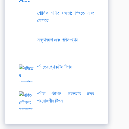
মৌলিক গণিত দক্ষতা: শিখতে এবং
শেখাতে
সম্ভাব্যতা এবং পরিসংখ্যান
গণিতের প্র্যাকটিস টিপস
গণিত কৌশল: সফলতার জন্য
প্রয়োজনীয় টিপস